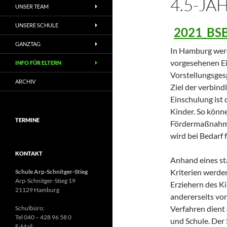
4.5-J
UNSER TEAM
UNSERE SCHULE
2021_BSB
GANZTAG
In Hamburg werde
vorgesehenen Ei
INFO FÜR ELTERN
Vorstellungsges
ARCHIV
Ziel der verbind
Einschulung ist 
Kinder. So könne
TERMINE
Fördermaßnahme
wird bei Bedarf 
KONTAKT
Anhand eines st
Kriterien werde
Schule Arp-Schnitger-Stieg
Arp-Schnitger-Stieg 19
Erziehern des K
21129 Hamburg
andererseits von
Verfahren dient
Schulbüro:
Tel 040 – 428 96 58 0
und Schule. Der 
E-Mail: