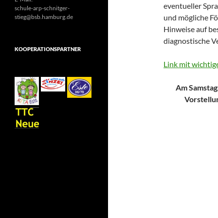
eventueller Spr
schule-arp-schnitger-
und mögliche För
stieg@bsb.hamburg.de
Hinweise auf be
diagnostische Ve
KOOPERATIONSPARTNER
Link mit wichtig
Am Samstag,
Vorstellu