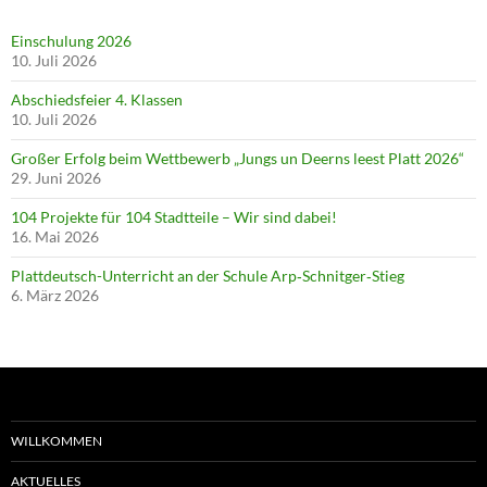
Einschulung 2026
10. Juli 2026
Abschiedsfeier 4. Klassen
10. Juli 2026
Großer Erfolg beim Wettbewerb „Jungs un Deerns leest Platt 2026“
29. Juni 2026
104 Projekte für 104 Stadtteile – Wir sind dabei!
16. Mai 2026
Plattdeutsch-Unterricht an der Schule Arp‑Schnitger‑Stieg
6. März 2026
WILLKOMMEN
AKTUELLES