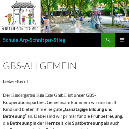
Zum
Inhalt
springen
Suchen
Schule Arp-Schnitger-Stieg
PRIMÄR
MENÜ
GBS-ALLGEMEIN
Liebe Eltern!
Der
ist unser GBS-
Kindergarten Kita Este GmbH
Kooperationspartner. Gemeinsam kümmern wir uns um Ihr
Kind und bieten Ihm eine gute
„Ganztägige Bildung und
Betreuung“
an. Dabei sind wir primär für die
Frühbetreuung
,
die
Betreuung in der Kernzeit
, die
Spätbetreuung
als auch