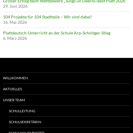
Großer Erfolg beim Wettbewerb „Jungs un Deerns leest Platt 2026“
29. Juni 2026
104 Projekte für 104 Stadtteile – Wir sind dabei!
16. Mai 2026
Plattdeutsch-Unterricht an der Schule Arp‑Schnitger‑Stieg
6. März 2026
WILLKOMMEN
AKTUELLES
UNSER TEAM
SCHULLEITUNG
SCHULSEKRETÄRIN
SCHULHAUSMEISTER