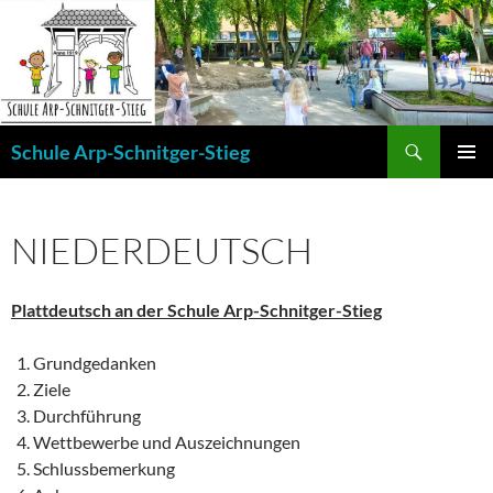
Zum
Inhalt
springen
Suchen
Schule Arp-Schnitger-Stieg
PRIMÄR
MENÜ
NIEDERDEUTSCH
Plattdeutsch an der Schule Arp-Schnitger-Stieg
Grundgedanken
Ziele
Durchführung
Wettbewerbe und Auszeichnungen
Schlussbemerkung