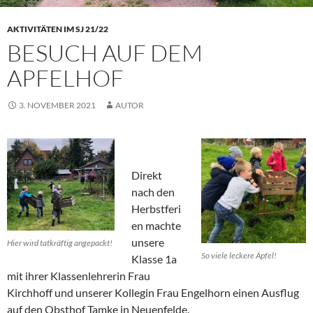
AKTIVITÄTEN IM SJ 21/22
BESUCH AUF DEM
APFELHOF
3. NOVEMBER 2021
AUTOR
Direkt
nach den
Herbstferi
en machte
unsere
Hier wird tatkräftig angepackt!
So viele leckere Äpfel!
Klasse 1a
mit ihrer Klassenlehrerin Frau
Kirchhoff und unserer Kollegin Frau Engelhorn einen Ausflug
auf den Obsthof Tamke in Neuenfelde.