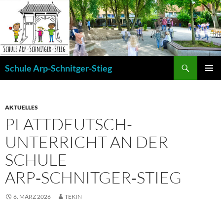
Zum
Inhalt
springen
Suchen
Schule Arp-Schnitger-Stieg
PRIMÄR
MENÜ
AKTUELLES
PLATTDEUTSCH-
UNTERRICHT AN DER
SCHULE
ARP‑SCHNITGER‑STIEG
6. MÄRZ 2026
TEKIN