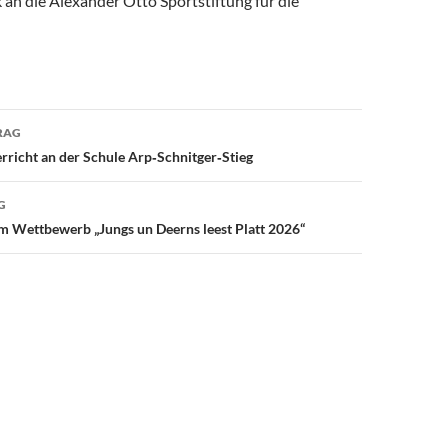
an die Alexander Otto Sportstiftung für die
avigation
RAG
rricht an der Schule Arp‑Schnitger‑Stieg
G
m Wettbewerb „Jungs un Deerns leest Platt 2026“