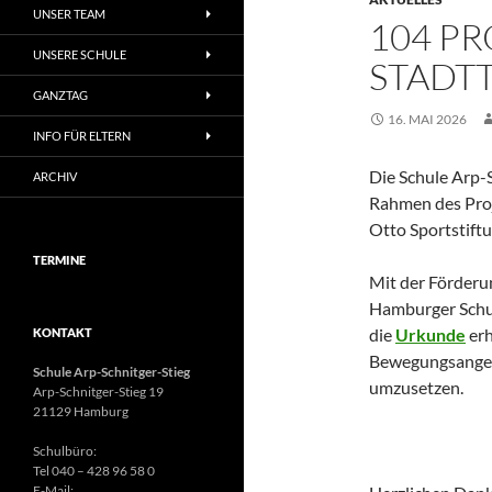
UNSER TEAM
104 PR
UNSERE SCHULE
STADTT
GANZTAG
16. MAI 2026
INFO FÜR ELTERN
Die Schule Arp-S
ARCHIV
Rahmen des Proj
Otto Sportstiftu
TERMINE
Mit der Förderu
Hamburger Schul
die
Urkunde
erh
KONTAKT
Bewegungsangebo
Schule Arp-Schnitger-Stieg
umzusetzen.
Arp-Schnitger-Stieg 19
21129 Hamburg
Schulbüro:
Tel 040 – 428 96 58 0
E-Mail: