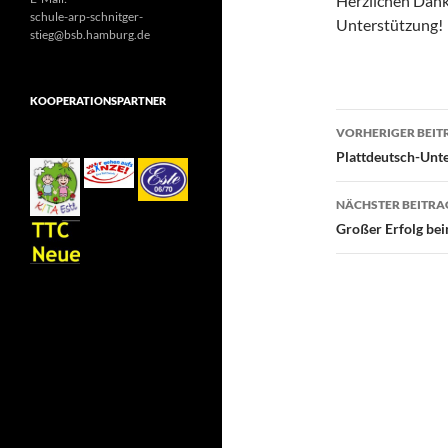
Herzlichen Dank 
schule-arp-schnitger-
Unterstützung!
stieg@bsb.hamburg.de
KOOPERATIONSPARTNER
Beitragsn
VORHERIGER BEIT
Plattdeutsch-Unte
NÄCHSTER BEITRA
Großer Erfolg bei